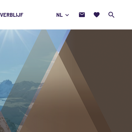
Contact
Favorieten
Ik
 VERBLIJF
NL
opnemen
zoek