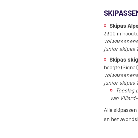
SKIPASSE
Skipas Alp
3300 m hoogte 
volwassenensk
junior skipas 
Skipas skig
hoogte (Signal
volwassenensk
junior skipas 1
Toeslag 
van Villard
Alle skipasse
en het avonds