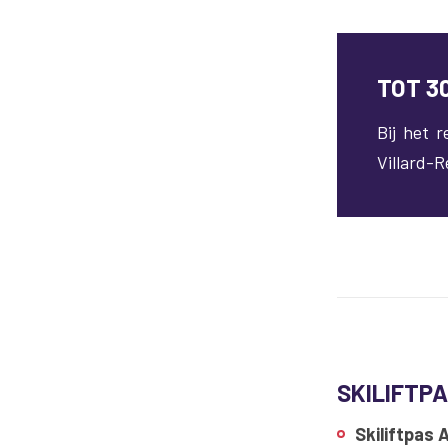
TOT 3
Bij het 
Villard-R
SKILIFTP
Skiliftpas