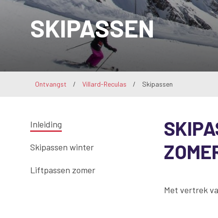
SKIPASSEN
Ontvangst
/
Villard-Reculas
/
Skipassen
SKIPA
Inleiding
ZOMER
Skipassen winter
Liftpassen zomer
Met vertrek va