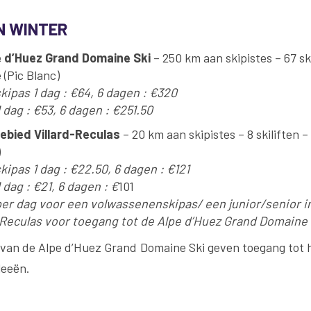
N WINTER
e d’Huez Grand Domaine Ski
– 250 km aan skipistes – 67 ski
(Pic Blanc)
ipas 1 dag : €64, 6 dagen : €320
1 dag : €53, 6 dagen : €251.50
ebied Villard-Reculas
– 20 km aan skipistes – 8 skiliften 
)
ipas 1 dag : €22.50, 6 dagen : €121
 dag : €21, 6 dagen : €
101
per dag voor een volwassenenskipas/
een
junior/senior
i
-Reculas voor toegang tot de Alpe d’Huez Grand Domaine 
n van de Alpe d’Huez Grand Domaine Ski geven toegang tot 
leeën.