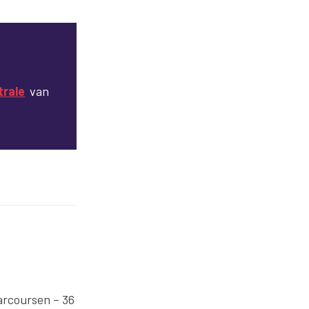
trale
van
arcoursen – 36