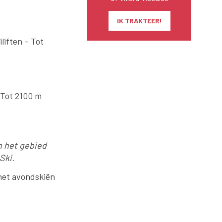
IK TRAKTEER!
liften – Tot
– Tot 2100 m
n het gebied
Ski.
het avondskiën