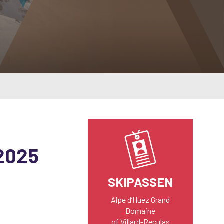
2025
SKIPASSEN
Alpe d’Huez Grand
Domaine
of Villard-Reculas