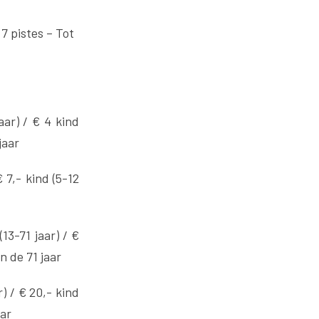
7 pistes – Tot
aar) / € 4 kind
jaar
€ 7,- kind (5-12
13-71 jaar) / €
n de 71 jaar
r) / € 20,- kind
aar